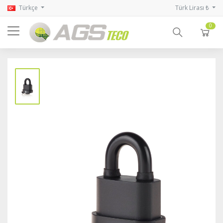
Türkçe
Türk Lirası ₺
0