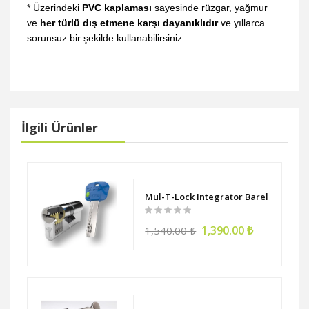
* Üzerindeki
PVC kaplaması
sayesinde rüzgar, yağmur
ve
her türlü dış etmene karşı dayanıklıdır
ve yıllarca
sorunsuz bir şekilde kullanabilirsiniz.
İlgili Ürünler
si Dar Tip Montaj Ayarlı (2-3-4) Gümüş
Mul-T-Lock Integrator Barel Silindir
1,390.00 ₺
1,540.00 ₺