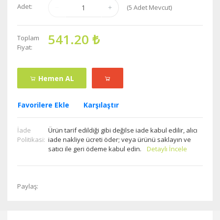
Adet:
(
5
Adet Mevcut)
541.20 ₺
Toplam
Fiyat:
Hemen AL
Favorilere Ekle
Karşılaştır
İade
Ürün tarif edildiği gibi değilse iade kabul edilir, alıcı
Politikasi:
iade nakliye ücreti öder; veya ürünü saklayın ve
satıcı ile geri ödeme kabul edin.
Detaylı İncele
Paylaş: