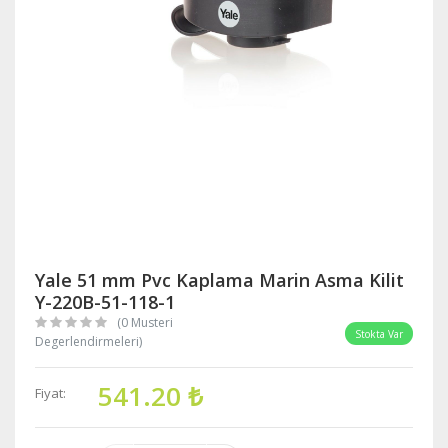
Yale 51 mm Pvc Kaplama Marin Asma Kilit
Y-220B-51-118-1
(0 Musteri
Stokta Var
Degerlendirmeleri)
541.20 ₺
Fiyat: